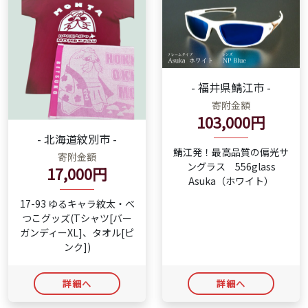
- 福井県鯖江市 -
寄附金額
103,000円
- 北海道紋別市 -
鯖江発！最高品質の偏光サ
寄附金額
ングラス 556glass
17,000円
Asuka（ホワイト）
17-93 ゆるキャラ紋太・べ
つこグッズ(Tシャツ[バー
ガンディーXL]、タオル[ピ
ンク])
詳細へ
詳細へ