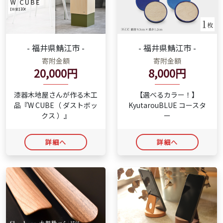
- 福井県鯖江市 -
- 福井県鯖江市 -
寄附金額
寄附金額
20,000円
8,000円
漆器木地屋さんが作る木工
【選べるカラー！】
品『W CUBE（ ダストボッ
KyutarouBLUE コースタ
クス ）』
ー
詳細へ
詳細へ