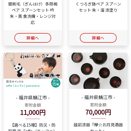
銀刷毛（ぎんはけ）多用椀
くつろぎ鉢ペア スプーン
ペア スプーンセット 吟
セット 朱・溜 漆塗り
朱・黒 食洗機・レンジ対
応
詳細へ
詳細へ
- 福井県鯖江市 -
- 福井県鯖江市 -
寄附金額
寄附金額
70,000円
11,000円
越前漆器『欅☆お月見酒器
【選べる15種】防災・防
セット』