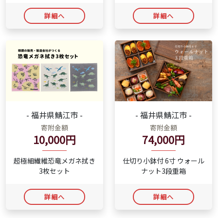
詳細へ
詳細へ
- 福井県鯖江市 -
- 福井県鯖江市 -
寄附金額
寄附金額
10,000円
74,000円
超極細繊維恐竜メガネ拭き
仕切り小鉢付 6寸 ウォール
3枚セット
ナット3段重箱
詳細へ
詳細へ