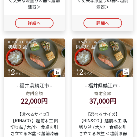
く丈夫な漆塗りの器＜越前
く丈夫な漆塗りの器＜越前
漆器＞
漆器＞
詳細へ
詳細へ
- 福井県鯖江市 -
- 福井県鯖江市 -
寄附金額
寄附金額
22,000円
37,000円
【選べるサイズ】
【選べるサイズ】
【RIN&CO.】越前木工 隅
【RIN&CO.】越前木工 隅
切り盆 / 大/小 食卓を引
切り盆 / 大/小 食卓を引
き立てるお盆 ＜越前漆器
き立てるお盆 ＜越前漆器