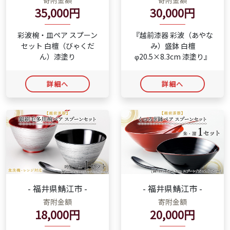
寄附金額
寄附金額
35,000円
30,000円
彩波椀・皿ペア スプーン
『越前漆器 彩波（あやな
セット 白檀（びゃくだ
み）盛鉢 白檀
ん）漆塗り
φ20.5×8.3cm 漆塗り』
詳細へ
詳細へ
- 福井県鯖江市 -
- 福井県鯖江市 -
寄附金額
寄附金額
18,000円
20,000円