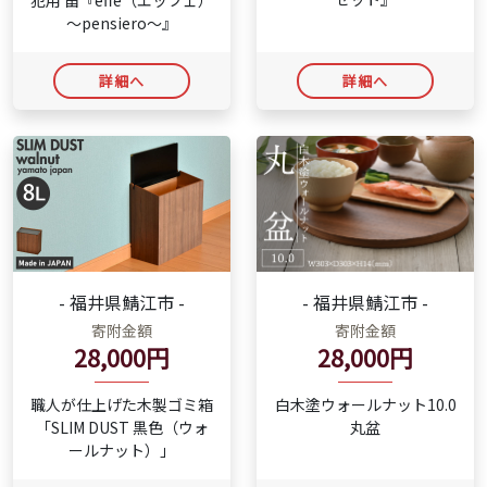
犯用 笛『effe（エッフェ）
～pensiero～』
詳細へ
詳細へ
- 福井県鯖江市 -
- 福井県鯖江市 -
寄附金額
寄附金額
28,000円
28,000円
職人が仕上げた木製ゴミ箱
白木塗ウォールナット10.0
「SLIM DUST 黒色（ウォ
丸盆
ールナット）」