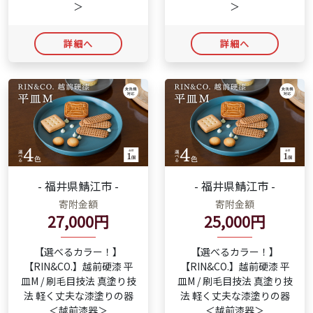
＞
＞
詳細へ
詳細へ
- 福井県鯖江市 -
- 福井県鯖江市 -
寄附金額
寄附金額
27,000円
25,000円
【選べるカラー！】
【選べるカラー！】
【RIN&CO.】越前硬漆 平
【RIN&CO.】越前硬漆 平
皿M / 刷毛目技法 真塗り技
皿M / 刷毛目技法 真塗り技
法 軽く丈夫な漆塗りの器
法 軽く丈夫な漆塗りの器
＜越前漆器＞
＜越前漆器＞