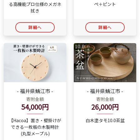
る高機能プロ仕様のメガネ
ペ＋ピント
拭き
詳細へ
詳細へ
- 福井県鯖江市 -
- 福井県鯖江市 -
寄附金額
寄附金額
54,000円
26,000円
【Hacoa】置き・壁掛けが
白木塗タモ10.0茶盆
できる一枚板の木製時計
(丸型メープル)