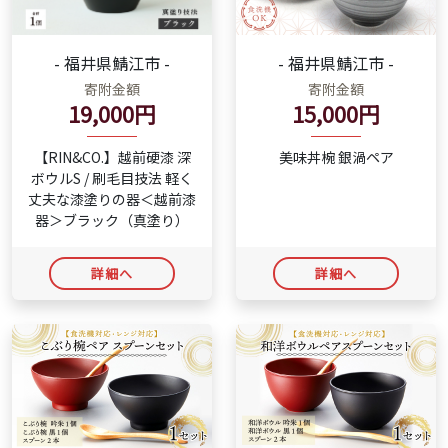
- 福井県鯖江市 -
- 福井県鯖江市 -
寄附金額
寄附金額
15,000円
19,000円
美味丼椀 銀渦ペア
【RIN&CO.】越前硬漆 深
ボウルS / 刷毛目技法 軽く
丈夫な漆塗りの器＜越前漆
器＞ブラック（真塗り）
詳細へ
詳細へ