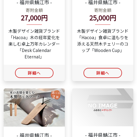
- 福井県鯖江市 -
- 福井県鯖江市 -
寄附金額
寄附金額
27,000円
25,000円
木製デザイン雑貨ブランド
木製デザイン雑貨ブランド
「Hacoa」木の経年変化を
「Hacoa」食卓に温もりを
楽しむ卓上万年カレンダー
添える天然木チェリーのコ
「Desk Calendar
ップ「Wooden Cup」
Eternal」
詳細へ
詳細へ
- 福井県鯖江市 -
- 福井県鯖江市 -