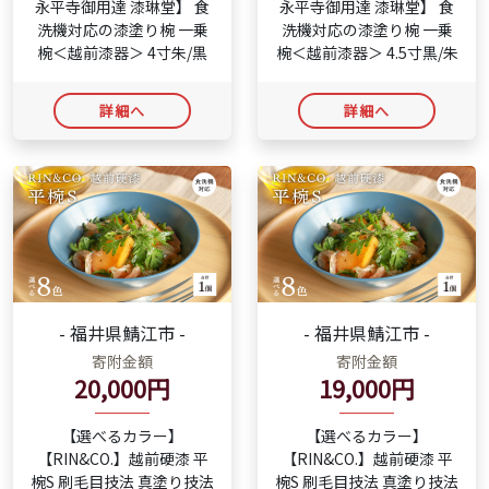
永平寺御用達 漆琳堂】 食
永平寺御用達 漆琳堂】 食
洗機対応の漆塗り椀 一乗
洗機対応の漆塗り椀 一乗
椀＜越前漆器＞ 4寸朱/黒
椀＜越前漆器＞ 4.5寸黒/朱
詳細へ
詳細へ
- 福井県鯖江市 -
- 福井県鯖江市 -
寄附金額
寄附金額
20,000円
19,000円
【選べるカラー】
【選べるカラー】
【RIN&CO.】越前硬漆 平
【RIN&CO.】越前硬漆 平
椀S 刷毛目技法 真塗り技法
椀S 刷毛目技法 真塗り技法