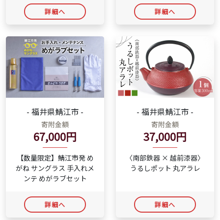
詳細へ
詳細へ
- 福井県鯖江市 -
- 福井県鯖江市 -
寄附金額
寄附金額
67,000円
37,000円
【数量限定】鯖江市発 め
〈南部鉄器 × 越前漆器〉
がね サングラス 手入れメ
うるしポット 丸アラレ
ンテ めがラブセット
詳細へ
詳細へ