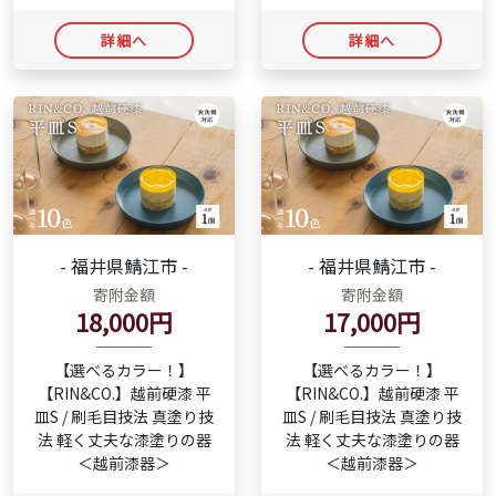
詳細へ
詳細へ
- 福井県鯖江市 -
- 福井県鯖江市 -
寄附金額
寄附金額
18,000円
17,000円
【選べるカラー！】
【選べるカラー！】
【RIN&CO.】越前硬漆 平
【RIN&CO.】越前硬漆 平
皿S / 刷毛目技法 真塗り技
皿S / 刷毛目技法 真塗り技
法 軽く丈夫な漆塗りの器
法 軽く丈夫な漆塗りの器
＜越前漆器＞
＜越前漆器＞