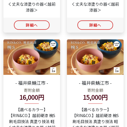
く丈夫な漆塗りの器＜越前
く丈夫な漆塗りの器＜越前
漆器＞
漆器＞
詳細へ
詳細へ
- 福井県鯖江市 -
- 福井県鯖江市 -
寄附金額
寄附金額
16,000円
15,000円
【選べるカラー】
【選べるカラー】
【RIN&CO.】越前硬漆 椀S
【RIN&CO.】越前硬漆 椀S
刷毛目技法 真塗り技法 軽
刷毛目技法 真塗り技法 軽