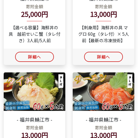
寄附金額
寄附金額
13,000円
25,000円
【刺身用】海鮮丼の具 マ
【選べる容量】海鮮丼の
グロ 60g（タレ付）× 5人
具 越前せいこ蟹（タレ付
前【最新の冷凍技術】
き）3人前/5人前
詳細へ
詳細へ
- 福井県鯖江市 -
- 福井県鯖江市 -
寄附金額
寄附金額
13,000円
13,000円