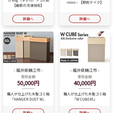
カ 60g（タレ付）× 5人前
-mini-- 【野尻ケイク】
【最新の冷凍技術】
詳細へ
詳細へ
- 福井県鯖江市 -
- 福井県鯖江市 -
寄附金額
寄附金額
50,000円
40,000円
職人が仕上げた木製ゴミ箱
職人が仕上げた木製ゴミ箱
「HANGER DUST W」
「W CUBE45」
詳細へ
詳細へ