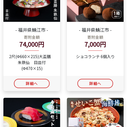
- 福井県鯖江市 -
- 福井県鯖江市 -
寄附金額
寄附金額
7,000円
74,000円
ショコランテ 6個入り
2尺(Φ660×215)大盃膳
朱鉄仙 目皿付
(Φ470×15)
詳細へ
詳細へ