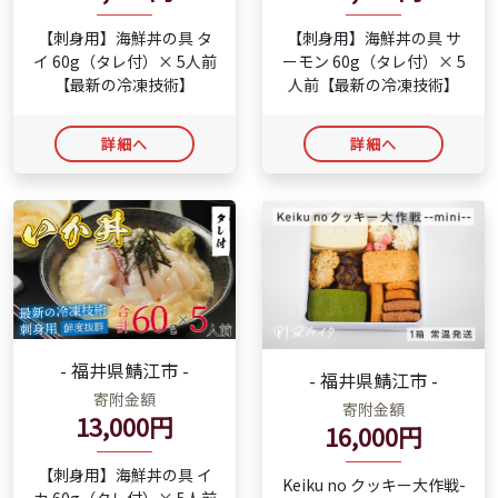
【刺身用】海鮮丼の具 タ
【刺身用】海鮮丼の具 サ
イ 60g（タレ付）× 5人前
ーモン 60g（タレ付）× 5
【最新の冷凍技術】
人前【最新の冷凍技術】
詳細へ
詳細へ
- 福井県鯖江市 -
- 福井県鯖江市 -
寄附金額
寄附金額
13,000円
16,000円
【刺身用】海鮮丼の具 イ
Keiku no クッキー大作戦-