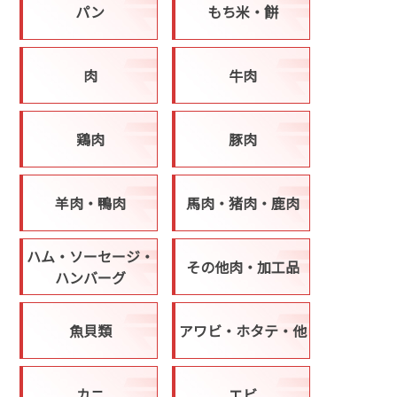
パン
もち米・餅
肉
牛肉
鶏肉
豚肉
羊肉・鴨肉
馬肉・猪肉・鹿肉
ハム・ソーセージ・
その他肉・加工品
ハンバーグ
魚貝類
アワビ・ホタテ・他
カニ
エビ