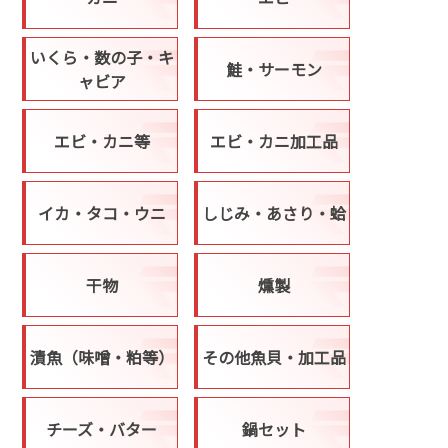
いくら・数の子・キ
鮭・サーモン
ャビア
エビ・カニ等
エビ・カニ加工品
イカ・タコ・ウニ
しじみ・あさり・蛤
干物
燻製
漬魚（味噌・粕等）
その他魚貝・加工品
チーズ・バター
鍋セット