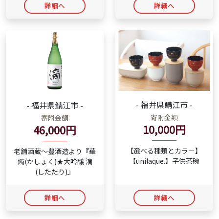
詳細へ
詳細へ
- 福井県鯖江市 -
- 福井県鯖江市 -
寄附金額
寄附金額
10,000円
46,000円
【選べる種類とカラー】
老舗酒蔵～豊酒造より『華
【unilaque.】子供茶碗
燭(かしょく)★大吟醸 滴
(したたり)』
詳細へ
詳細へ