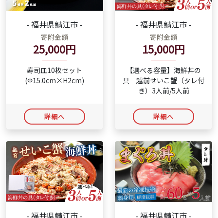
- 福井県鯖江市 -
- 福井県鯖江市 -
寄附金額
寄附金額
25,000円
15,000円
寿司皿10枚セット
【選べる容量】海鮮丼の
(Φ15.0cm×H2cm)
具 越前せいこ蟹（タレ付
き）3人前/5人前
詳細へ
詳細へ
- 福井県鯖江市 -
- 福井県鯖江市 -